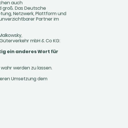
ischen auch
d groß. Das Deutsche
etung, Netzwerk, Plattform und
 unverzichtbarer Partner im
Malkowsky,
 Güterverkehr mbH & Co KG:
tig ein anderes Wort für
n wahr werden zu lassen.
t deren Umsetzung dem