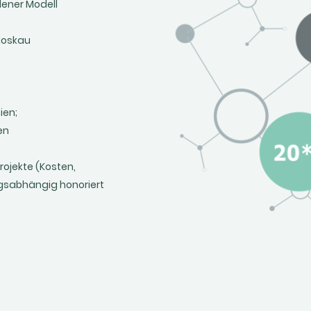
dener Modell
Moskau
ien;
en
rojekte (Kosten,
gsabhängig honoriert