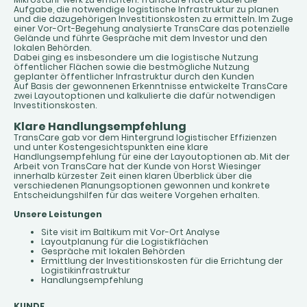
Aufgabe, die notwendige logistische Infrastruktur zu planen
und die dazugehörigen Investitionskosten zu ermitteln. Im Zuge
einer Vor-Ort-Begehung analysierte TransCare das potenzielle
Gelände und führte Gespräche mit dem Investor und den
lokalen Behörden.
Dabei ging es insbesondere um die logistische Nutzung
öffentlicher Flächen sowie die bestmögliche Nutzung
geplanter öffentlicher Infrastruktur durch den Kunden
Auf Basis der gewonnenen Erkenntnisse entwickelte TransCare
zwei Layoutoptionen und kalkulierte die dafür notwendigen
Investitionskosten.
Klare Handlungsempfehlung
TransCare gab vor dem Hintergrund logistischer Effizienzen
und unter Kostengesichtspunkten eine klare
Handlungsempfehlung für eine der Layoutoptionen ab. Mit der
Arbeit von TransCare hat der Kunde von Horst Wiesinger
innerhalb kürzester Zeit einen klaren Überblick über die
verschiedenen Planungsoptionen gewonnen und konkrete
Entscheidungshilfen für das weitere Vorgehen erhalten.
Unsere Leistungen
Site visit im Baltikum mit Vor-Ort Analyse
Layoutplanung für die Logistikflächen
Gespräche mit lokalen Behörden
Ermittlung der Investitionskosten für die Errichtung der
Logistikinfrastruktur
Handlungsempfehlung
KUNDE